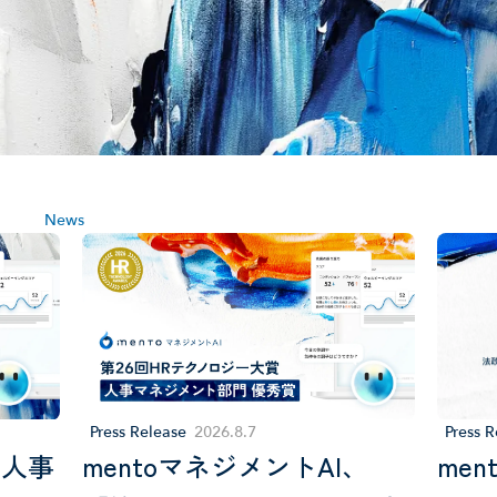
News
Press R
Press Release
2026
.
8
.
7
me
の人事
mentoマネジメントAI、