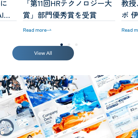
教授
」に
「第11回HRテクノロジー大
ボ 
I」
賞」部門優秀賞を受賞
グ×
Read more
Read m
トを
View All