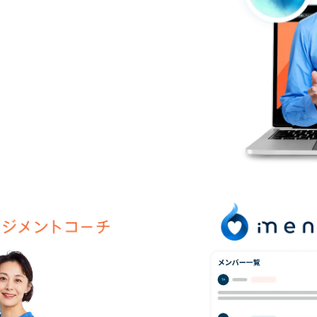
ム
メントコーチ”と、
た“マネジメントAI”によ
決し、