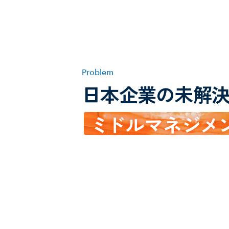
Problem
日本企業の未解
ミ
ドルマネ
ジ
メ