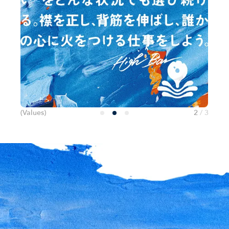
(Values)
2
/
3