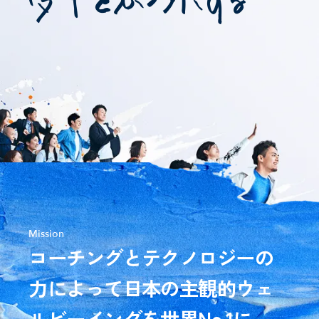
Mission
コーチングとテクノロジーの
力によって
日本の
主観的ウェ
ルビーイングを世界
No.1
に