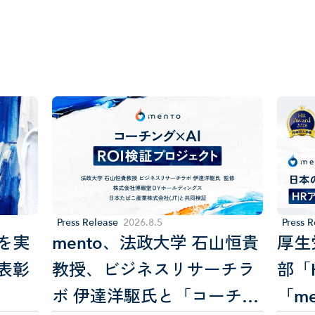
関連ニュース
Related News
Press Release
2026
.
8
.
5
Press R
を実
mento、法政大学 石山恒貴
厚生
表彰
教授、ビジネスリサーチラ
部「
ボ 伊達洋駆氏と「コーチン
「m