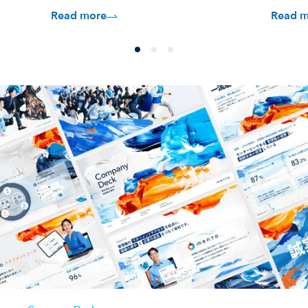
ss
グ×AI」ROI検証プロジェク
が入
Read more
Read m
トリー
トを開始