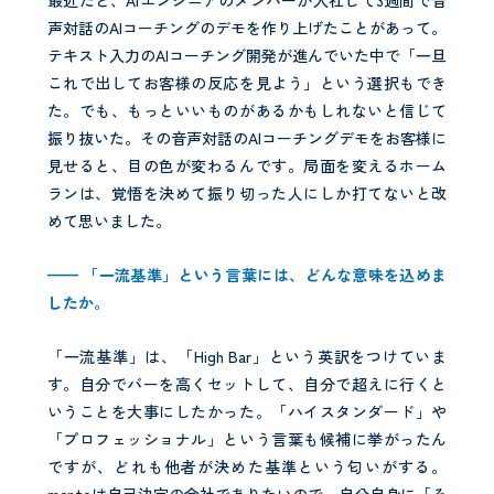
最近だと、AIエンジニアのメンバーが入社して3週間で音
声対話のAIコーチングのデモを作り上げたことがあって。
テキスト入力のAIコーチング開発が進んでいた中で「一旦
これで出してお客様の反応を見よう」という選択もでき
た。でも、もっといいものがあるかもしれないと信じて
振り抜いた。その音声対話のAIコーチングデモをお客様に
見せると、目の色が変わるんです。局面を変えるホーム
ランは、覚悟を決めて振り切った人にしか打てないと改
めて思いました。
—— 「一流基準」という言葉には、どんな意味を込めま
したか。
「一流基準」は、「High Bar」という英訳をつけていま
す。自分でバーを高くセットして、自分で超えに行くと
いうことを大事にしたかった。「ハイスタンダード」や
「プロフェッショナル」という言葉も候補に挙がったん
ですが、どれも他者が決めた基準という匂いがする。