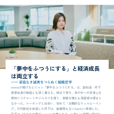
「夢中をふつうにする」と
経済成長
は両立する
—— 妥協なき誠実をつらぬく組織哲学
mentoが掲げるビジョン「夢中をふつうにする」は、副社長・丹下
恵里自身の物語とも深く重なる。地方で育ち、世の中への反骨心を
燃料にリクルートやメルカリを渡り、実績を積むも渇望感は埋まら
なかった。コーチングと出会い、初めて「主観的なウェルビーイン
グ」の可能性を体感した丹下は、創業間もないmentoへ参画した。
丹下は「あなたの夢が、mentoの夢になる」と新しい仲間へ呼びか