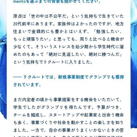
mento
を選ぶまでの背景を聞かせてください。
‍原点は「世の中は不公平だ」という気持ちで生きていた
20代前半にあります。家族仲はよかったのですが、地方
住まいで金銭的にも豊かとはいえず、「勉強したい、
もっと頑張りたい」と思っても、周りと比べると機会が
少なくて。そういうストレスを幼少期から学生時代に溜
めたのもあって「絶対に見返したい、絶対に勝つんだ」
という気持ちでリクルートに入りました。
—— リクルートでは、新規事業制度でグランプリも獲得
されています。
‍まだ内定者の頃から事業提案をする機会をいただいて、
学生でしたがグランプリを得たんです。予算がつき、
チームを組成し、スタートアップや起業家と出会う機会
も多く、事業づくりや社会を動かすことの楽しさを知り
ました。一方で、自分の事業がうまくいかないときの苦