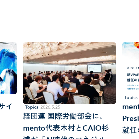
関連ニュース
Related News
Topics
トサイ
men
Topics
2026
.
5
.
25
経団連 国際労働部会に、
Pres
mento代表木村とCAIO杉
就任